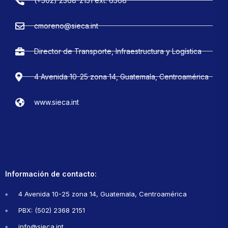
(+502) 2368-2151 ext. 6568
cmoreno@sieca.int
Director de Transporte, Infraestructura y Logística
4 Avenida 10-25 zona 14, Guatemala, Centroamérica
www.sieca.int
Información de contacto:
4 Avenida 10-25 zona 14, Guatemala, Centroamérica
PBX: (502) 2368 2151
info@sieca.int