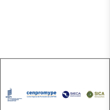
10 y 11 de octubre de 2023
08:00 a 10:00 hrs. (Centroamérica)
09:00 a 11:00 hrs. (Panamá)
10:00 a 12:00 hrs. (República Dominicana)
REGÍSTRATE: https://bit.ly/SIECAEventoCE